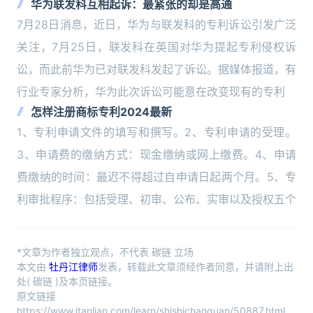
华为联发科互相起诉：最紧张的却是高通
7月28日消息，近日，华为与联发科的专利诉讼引发广泛
关注，7月25日，联发科在英国对华为提起专利侵权诉
讼，而此前华为已对联发科发起了诉讼。据媒体报道，有
行业专家分析，华为此次诉讼可能意在改变现有的专利
怎样注册商标专利2024最新
1、专利申请文件的填写和撰写。2、专利申请的受理。
3、申请费的缴纳方式：现金缴纳或网上缴费。4、申请
费缴纳的时间：最迟不得超过自申请日起两个月。5、专
利审批程序：包括受理、初审、公布、实审以及授权五个
*文章为作者独立观点，不代表 碳链 立场
本文由
牡丹江律师
发表，转载此文章须经作者同意，并请附上出
处( 碳链 )及本页链接。
原文链接
https://www.itanlian.com/learn/shishichanquan/50887.html