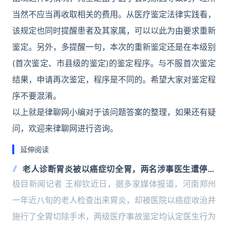
当然不应当再收取相关的费用。从医疗鉴定法律实践看，
该规定也同时提醒患者及其家属，可以以此为由要求重新
鉴定。另外，多提醒一句，本次的重新鉴定还是在本级别
(首次鉴定、市县级的鉴定)的鉴定程序。与不服首次鉴定
结果，申请再次鉴定，程序是不同的。希望大家对鉴定程
序不要混淆。
以上就是律聊网小编对于该问题答案的整理，如果还有疑
问，欢迎来律聊网进行咨询。
延伸阅读
老人诊断胃炎被以癌症切全胃，两名涉事医生遭停业
一个月，目前可正常挂号，医院回应
极目新闻记者 王柳钦近日，据多家媒体报道，河南郑州
一年近八旬的老人检查出来胃炎，却被医院以癌症收治并
施行了全胃切除手术，两级医疗事故鉴定均认定医生行为