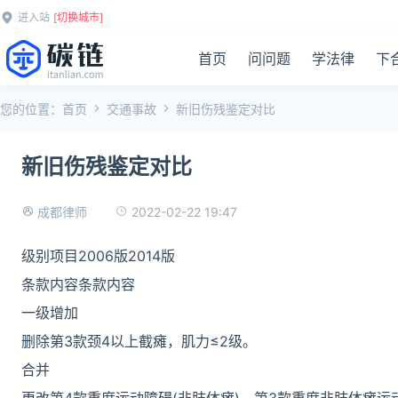
进入站
[切换城市]
首页
问问题
学法律
下
您的位置：
首页
交通事故
新旧伤残鉴定对比
新旧伤残鉴定对比
2022-02-22 19:47
成都律师
级别项目2006版2014版
条款内容条款内容
一级增加
删除第3款颈4以上截瘫，肌力≤2级。
合并