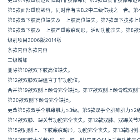
更改第4款重度运动障碍(非肢体瘫)。第3款重度非肢体瘫运
第5款面部重度毁容，同时伴有表B.2中二级伤残之一者。第
第8款双下肢高位缺失及一上肢高位缺失。第7款双下肢膝上
第9款双下肢及一上肢严重瘢痕畸形，活动功能丧失。第8
级别项目2006版2014版
条款内容条款内容
二级增加
删除第10款双下肢高位缺失。
第12款双膝双踝僵直于非功能位。
合并第19款双侧上颌骨完全缺损。第17款双侧上颌骨或双侧
第20款双侧下颌骨完全缺损。
更改第5款双手全肌瘫肌力≤3级。第5款双手全肌瘫肌力≤2
第14款双膝、踝关节功能完全丧失。第12款双膝、双踝关节
第15款同侧上、下肢瘢痕畸形，功能完全丧失。第13款同