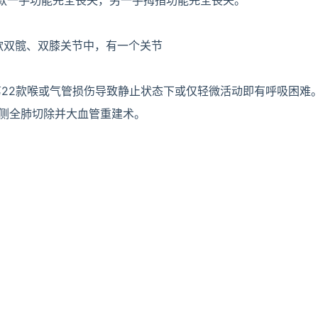
2款一手功能完全丧失，另一手拇指功能完全丧失。
3款双髋、双膝关节中，有一个关节
第22款喉或气管损伤导致静止状态下或仅轻微活动即有呼吸困难
一侧全肺切除并大血管重建术。