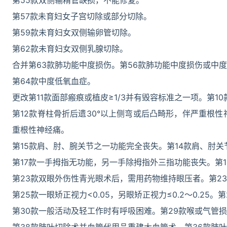
第55款双侧输精管缺损，不能修复。
第57款未育妇女子宫切除或部分切除。
第59款未育妇女双侧输卵管切除。
第62款未育妇女双侧乳腺切除。
合并第63款肺功能中度损伤。第56款肺功能中度损伤或中
第64款中度低氧血症。
更改第11款面部瘢痕或植皮≥1/3并有毁容标准之一项。第1
第12款脊柱骨折后遗30°以上侧弯或后凸畸形，伴严重根性
重根性神经痛。
第15款肩、肘、腕关节之一功能完全丧失。第14款肩、肘
第17款一手拇指无功能，另一手除拇指外三指功能丧失。第
第23款双眼外伤性青光眼术后，需用药物维持眼压者。第2
第25款一眼矫正视力<0.05，另眼矫正视力≤0.2～0.25。
第30款一般活动及轻工作时有呼吸困难。第29款喉或气管