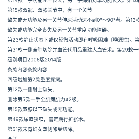
第14款一手功能完全丧失，另一手拇指对掌功能丧失。第1
第15款双髋、双膝关节中，有一个关节
缺失或无功能及另一关节伸屈活动达不到0°～90°者。第1
缺失或功能完全丧失及另一关节重度功能障碍。
第23款静止状态下或仅轻微活动即有呼吸困难〔喉源性)。
第31款一侧全肺切除并血管代用品重建大血管术。第29款
级别项目2006版2014版
条款内容条款内容
四级增加第2款重度癫痫。
第12款一侧肘上缺失。
删除第5款一手全肌瘫肌力≤2级。
第15款双膝以下缺失或无功能。
第49款尿道狭窄，需定期行扩张术。
第51款未育妇女双侧卵巢切除。