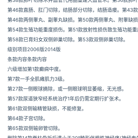
第38款肺叶切除术并血管代用品重建大血管术。第36款肺
第46款直肠、肛门切除，结肠部分切除，结肠造瘘。第43
第46款两侧睾丸、副睾丸缺损。第50款两侧睾丸、附睾缺
第54款生殖功能重度损伤。第51款放射性损伤致生殖功能
第58款已育妇女双侧卵巢切除。第53款双侧卵巢切除。
级别项目2006版2014版
条款内容条款内容
六级增加第1款癫痫中度。
第7款一手全肌瘫肌力3级。
第27款一侧眼球摘除，或一侧眼球明显萎缩，无光感。
第57款尿道狭窄经系统治疗1年后仍需定期行扩张术。
第61款双侧输精管缺损，不能修复。
第64款子宫切除。
第65款双侧输卵管切除。