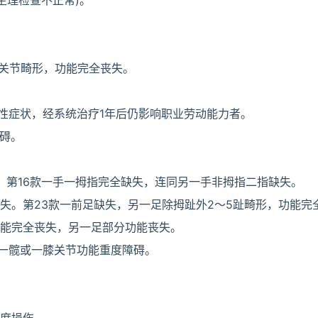
生理检查不正常)。
踝关节畸形，功能完全丧失。
性症状，经系统治疗1年后仍影响职业劳动能力者。
障碍。
。第16款一手一拇指完全缺失，连同另一手非拇指二指缺失。
丧失。第23款一前足缺失，另一足除拇趾外2～5趾畸形，功能完
功能完全丧失，另一足部分功能丧失。
5款一髋或一膝关节功能重度障碍。