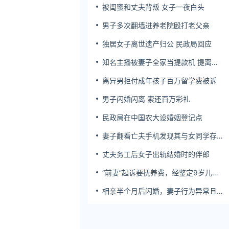
被闺蜜和丈夫背叛 女子一夜白头
男子多次翻墙进养老院殴打老父亲
独居女子离世遗产归公 民政局回应
知名主播被妻子全家当提款机 提离婚
后反被对簿公堂
离异男拒付成年孩子百万留学费被诉
男子闪婚闪离 索还百万彩礼
民政局在中国农大设婚姻登记点
妻子翻看亡夫手机发现其与女同学存婚
外情，双方互相转账近百万
丈夫务工后女子出轨结婚时的伴郎
“前妻”起诉要抚养费，经鉴定9岁儿子
非他亲生！男子起诉索赔37万
相亲半个月后闪婚，妻子行为异常且持
续服药，男子起诉离婚；法院：系婚前
隐瞒重大疾病，撤销两人婚姻关系