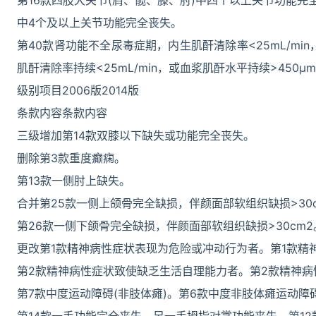
第16款四肢大关节(肩、髋、膝、肘)中四个以上关节功能完
中4个及以上关节功能完全丧失。
第40款肾功能不全尿毒症期，内生肌酐清除率<25mL/min，
肌酐清除率持续<25mL/min，或血浆肌酐水平持续>450μmol/
级别项目2006版2014版
条款内容条款内容
三级增加第14款双膝以下缺失或功能完全丧失。
删除第3款重度癫痫。
第13款一侧肘上缺失。
合并第25款一侧上颌骨完全缺损，伴颜面部软组织缺损>30
第26款一侧下颌骨完全缺损，伴颜面部软组织缺损>30cm2
更改第1款精神病性症状表现为危险或冲动行为者。第1款精
第2款精神病性症状致使缺乏生活自理能力者。第2款精神病
第7款中度运动障碍(非肢体瘫)。第6款中度非肢体瘫运动障