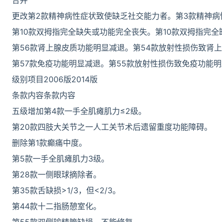
合并
更改第2款精神病性症状致使缺乏社交能力者。第3款精神病
第10款双拇指完全缺失或功能完全丧失。第10款双拇指完全
第56款肾上腺皮质功能明显减退。第54款放射性损伤致肾
第57款免疫功能明显减退。第55款放射性损伤致免疫功能明
级别项目2006版2014版
条款内容条款内容
五级增加第4款一手全肌瘫肌力≤2级。
第20款四肢大关节之一人工关节术后遗留重度功能障碍。
删除第1款癫痛中度。
第5款一手全肌瘫肌力3级。
第28款一侧眼球摘除者。
第35款舌缺损>1/3，但<2/3。
第44款十二指肠憩室化。