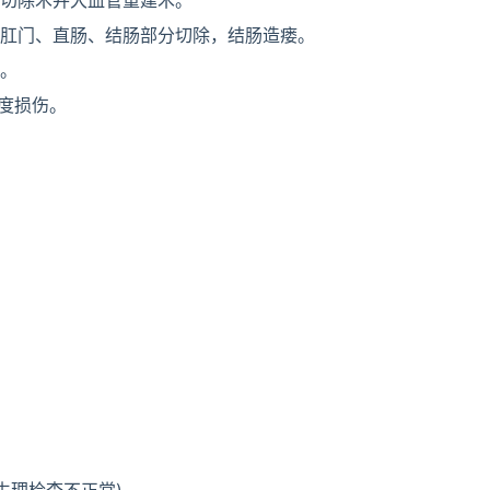
叶切除术并大血管重建术。
款肛门、直肠、结肠部分切除，结肠造瘘。
损。
重度损伤。