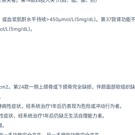
全丧失者。第14款四肢大关节(肩、髋、膝、肘)
或血浆肌酐水平持续>450μmol/L(5mg/dL)。第37款肾功
L(5mg/dL)。
cm2。第24款一侧上颌骨或下颌骨完全缺损，伴颜面部软组织缺损
。
神病性症状，经系统治疗1年后仍表现为危险或冲动行为者。
性症状，经系统治疗1年后仍缺乏生活自理能力者。
碍。