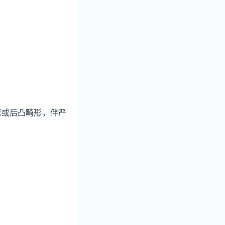
弯或后凸畸形，伴严
。