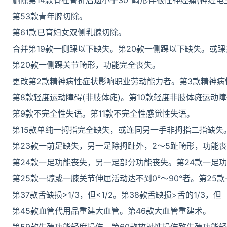
删除第14款脊柱骨折后遗小于30°畸形伴根性神经痛(神经电
第53款青年脾切除。
第61款已育妇女双侧乳腺切除。
合并第19款一侧踝以下缺失。第20款一侧踝以下缺失。或
第20款一侧踝关节畸形，功能完全丧失。
更改第2款精神病性症状影响职业劳动能力者。第3款精神病
第8款轻度运动障碍(非肢体瘫)。第10款轻度非肢体瘫运动
第9款不完全性失语。第11款不完全性感觉性失语。
第15款单纯一拇指完全缺失，或连同另一手非拇指二指缺失
第23款一前足缺失，另一足除拇趾外，2～5趾畸形，功能
第24款一足功能丧失，另一足部分功能丧失。第24款一足
第25款一髋或一膝关节伸屈活动达不到0°～90°者。第2
第37款舌缺损>1/3，但<1/2。第38款舌缺损>舌的1/3，但
第45款血管代用品重建大血管。第46款大血管重建术。