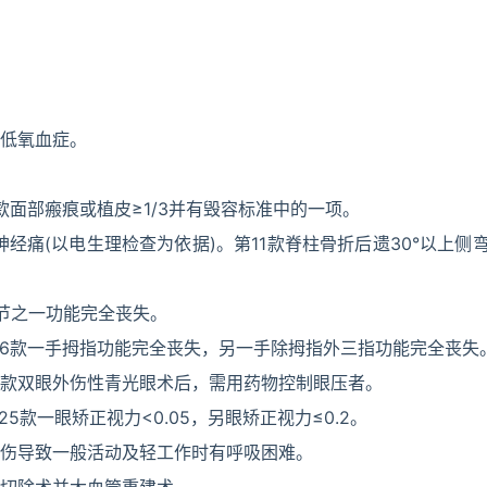
度低氧血症。
0款面部瘢痕或植皮≥1/3并有毁容标准中的一项。
神经痛(以电生理检查为依据)。第11款脊柱骨折后遗30°以上侧
关节之一功能完全丧失。
16款一手拇指功能完全丧失，另一手除拇指外三指功能完全丧失
3款双眼外伤性青光眼术后，需用药物控制眼压者。
第25款一眼矫正视力<0.05，另眼矫正视力≤0.2。
损伤导致一般活动及轻工作时有呼吸困难。