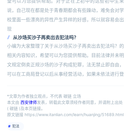
望可以为您提供帮助。对于正在上初中的这些初中生来
说，自己现在都是处于青春期都会有些躁动，难免会对学
校里面一些漂亮的异性产生异样的好感，所以就容易会出
现
从沙场买沙子再卖出去犯法吗？
小编为大家整理了关于从沙场买沙子再卖出去犯法吗？的
相关内容知识，希望可以为您提供帮助。目前法律并未明
文规定倒卖正规沙场的沙子构成犯罪，法无禁止即自由，
可以在工商局登记以后从事经营活动，如果未依法进行登
*文章为作者独立观点，不代表 碳链 立场
本文由
西安律师
发表，转载此文章须经作者同意，并请附上出处
( 碳链 )及本页链接。
原文链接 https://www.itanlian.com/learn/huanjing/51689.html
犯法