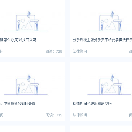
骗怎么办,可以找回来吗
分手后被主张分手费不给要承担法律
问
阅读：729
法律顾问
阅
让中债权债务如何处置
疫情期间允许出租房屋吗
问
阅读：715
法律顾问
阅