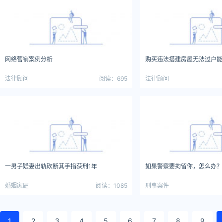
网络营销案例分析
购买违法搭建房屋无法过户
法律顾问
阅读：695
法律顾问
一男子疑妻出轨砍断其手指获刑1年
如果警察要拘留你，怎么办
婚姻家庭
阅读：1085
刑事案件
1
2
3
4
5
6
7
8
9