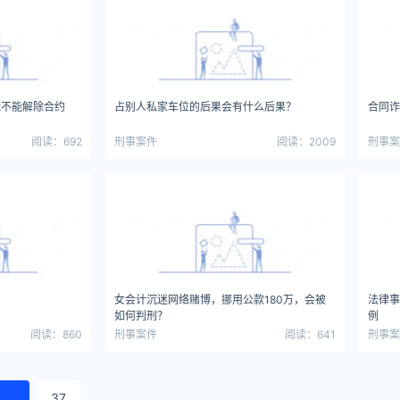
能不能解除合约
占别人私家车位的后果会有什么后果？
合同诈
阅读：692
刑事案件
阅读：2009
刑事案
？
女会计沉迷网络赌博，挪用公款180万，会被
法律事
如何判刑？
例
阅读：860
刑事案件
阅读：641
刑事案
...
37